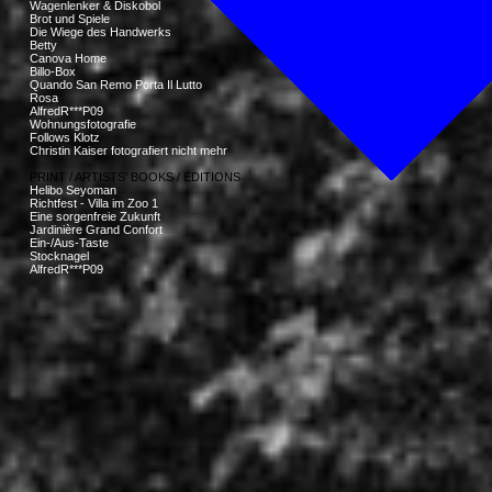
Wagenlenker & Diskobol
Brot und Spiele
Die Wiege des Handwerks
Betty
Canova Home
Billo-Box
Quando San Remo Porta Il Lutto
Rosa
AlfredR***P09
Wohnungsfotografie
Follows Klotz
Christin Kaiser fotografiert nicht mehr
PRINT / ARTISTS' BOOKS / EDITIONS
Helibo Seyoman
Richtfest - Villa im Zoo 1
Eine sorgenfreie Zukunft
Jardinière Grand Confort
Ein-/Aus-Taste
Stocknagel
AlfredR***P09