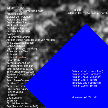
CHRISTIN KAISER
INFO/KONTAKT
HÖRTEXTE
WORKSHOW
Bürgerliche Kälte
mit
Jens Harzer
/ Aufnahme durc
Klinkerkleider
Geister von Potsdam
Fleisch und Stein
Berliner Gewölbe
Künftige Ruinen
Schlafende Hunde
Ein unsichtbarer Platz...
Zwinge
Hausdurchsuchung
Auf der Suche nach der Welt von morgen
Wie Gewächse gepflegt
Vogelschlafsack
Light it up as you go along
Gone with the Wind
Richtfest
Richtfest (audio)
Smart Body
Körperausschaltung
Es beginnt vor der Tür
Tiki Tiki Charles & Ray
Villa im Zoo 1 (Düsseldorf)
Eine sorgenfreie Zukunft
Villa im Zoo 2 (Hamburg)
Jardinière Grand Confort
Villa im Zoo 3 (München)
Trainciné
Villa im Zoo 4 (Berlin)
Pult (I Am A Camera)
Exklusiv und frei (Berlin)
Ein-/Aus-Taste
Villa im Zoo 5 (Berlin)
Wenn man bedenkt, ...
Frau Jenny Kaiser oder ...
Foever Young
Perchten
download #2 / 9,1 MB
Das Souvenir
Every Air
Bin gleich Arkadien
Zelt "Poussin" (Kat-Nr.144)